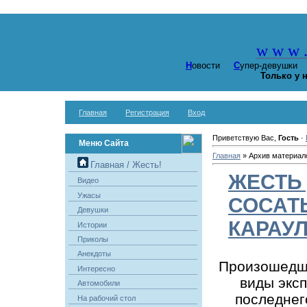
w w w
Н
овости
С
упер-девушк
Только у 
Главная
Регистрация
Вход
Приветствую Вас,
Гость
·
Меню Сайта
Главная
»
Архив материал
Главная / Жесть!
ЖЕСТЬ
Видео
Ужасы
СОСАТЬ
Девушки
КАРАУЛ!
Истории
Приколы
Анекдоты
Произошедше
Интересно
виды эксп
Автомобили
последнег
На рабочий стол