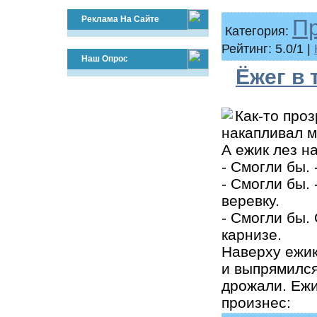
Реклама На Сайте
П
Категория:
Рейтинг: 5.0/1 |
Наш Опрос
Ёжег в 
Как-то про
накапливал м
А ежик лез н
- Смогли бы.
- Смогли бы.
веревку.
- Смогли бы. 
карнизе.
Наверху ежик
и выпрямился
дрожали. Ежи
произнес: