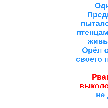
Од
Пред
пыталс
птенцам
живы
Орёл о
своего 
Рва
выколо
не