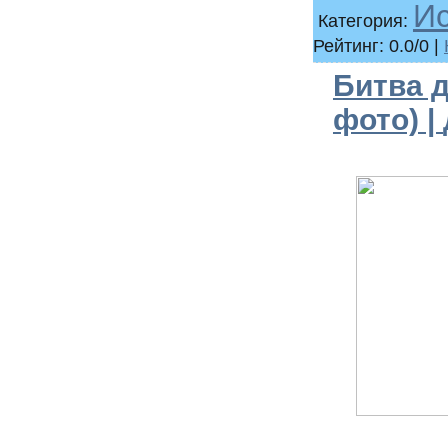
И
Категория:
Рейтинг: 0.0/0 |
Битва д
фото) |