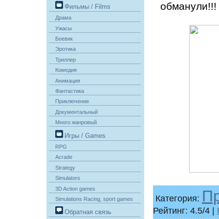
обманули!!!
Фильмы / Films
Драма
Ужасы
Боевик
Эротика
Триллер
Комедия
Анимация
Фантастика
Приключение
Документальный
Много жанровый
Игры / Games
RPG
Acrade
Strategy
Simulators
3D Action games
П
Категория:
Simulations Racing, sport games
Рейтинг: 4.5/4 |
Обратная связь