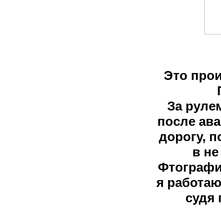
Это прои
За руле
после ав
дорогу, п
в не
Фтографи
я работаю
судя 