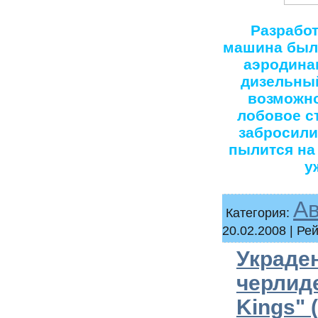
Разработ
машина была
аэродинам
дизельный
возможно
лобовое с
забросили
пылится на
у
А
Категория:
20.02.2008
| Рей
Украде
черлид
Kings" 