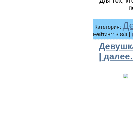
Для тех, кт
п
Д
Категория:
Рейтинг: 3.8/4 |
Девушка
|
далее..