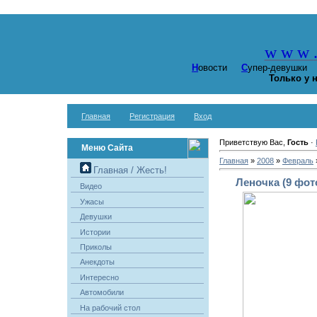
w w w
Н
овости
С
упер-девушк
Только у 
Главная
Регистрация
Вход
Приветствую Вас,
Гость
·
Меню Сайта
Главная
»
2008
»
Февраль
Главная / Жесть!
Леночка (9 фот
Видео
Ужасы
Девушки
Истории
Приколы
Анекдоты
Интересно
Автомобили
На рабочий стол