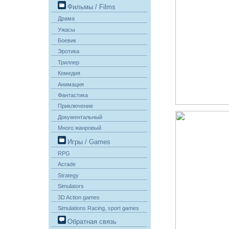
Фильмы / Films
Драма
Ужасы
Боевик
Эротика
Триллер
Комедия
Анимация
Фантастика
Приключение
Документальный
Много жанровый
Игры / Games
RPG
Acrade
Strategy
Simulators
3D Action games
Simulations Racing, sport games
Обратная связь