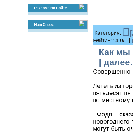
Реклама На Сайте
Наш Опрос
П
Категория:
Рейтинг: 4.0/1 |
Как мы 
|
далее..
Совершенно 
Лететь из го
пятьдесят пя
по местному 
- Федя, - ска
новогоднего 
могут быть о