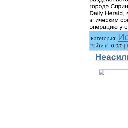
городе Сприн
Daily Herald,
этическим со
операцию у с
И
Категория:
Рейтинг: 0.0/0 |
Неасили