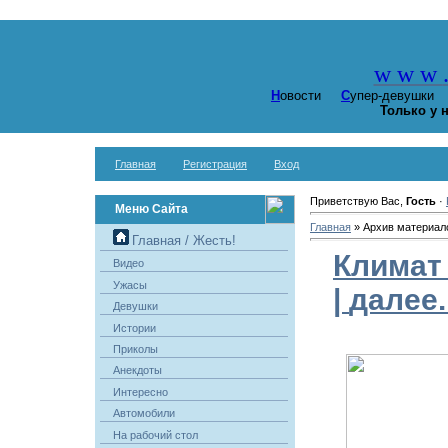
w w w
Н
овости
С
упер-девушк
Только у 
Главная
Регистрация
Вход
Приветствую Вас,
Гость
·
Меню Сайта
Главная
»
Архив материал
Главная / Жесть!
Климат 
Видео
Ужасы
|
далее..
Девушки
Истории
Приколы
Анекдоты
Интересно
Автомобили
На рабочий стол