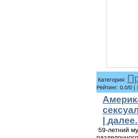
П
Категория:
Рейтинг: 0.0/0 |
Америка
сексуал
|
далее..
59-летний му
разделочного