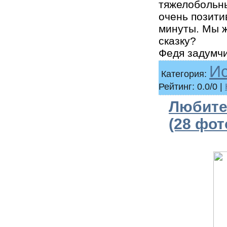
тяжелобольны
очень позити
минуты. Мы 
сказку?
Федя задумчив
И
Категория:
Рейтинг: 0.0/0 |
Любите
(28 фот