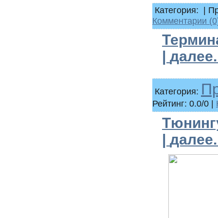
Категория:
|
Пр
Комментарии (0
Термина
|
далее..
П
Категория:
Рейтинг: 0.0/0 |
Тюнингу
|
далее..