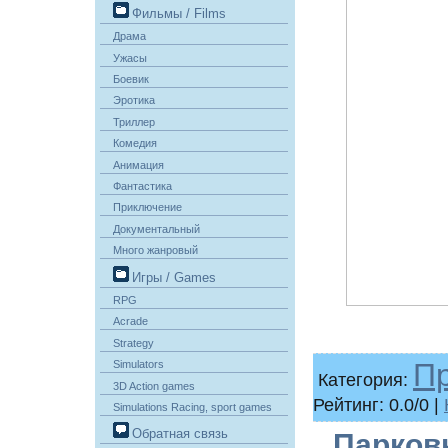
Фильмы / Films
Драма
Ужасы
Боевик
Эротика
Триллер
Комедия
Анимация
Фантастика
Приключение
Документальный
Много жанровый
Игры / Games
RPG
Acrade
Strategy
П
Simulators
Категория:
3D Action games
Рейтинг: 0.0/0 |
Simulations Racing, sport games
Обратная связь
Парковк