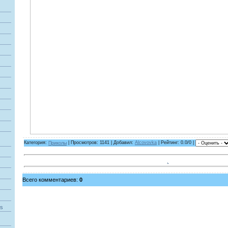
Категория:
Приколы
| Просмотров: 1141 | Добавил:
Alcovovka
| Рейтинг: 0.0/0
|
.
Всего комментариев:
0
es