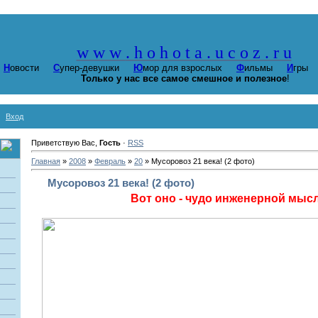
w w w
. h o h o t a . u c o z . r u
Н
овости
С
упер-девушки
Ю
мор для взрослых
Ф
ильмы
И
гр
Только у нас все самое смешное и полезное
!
Вход
Приветствую Вас,
Гость
·
RSS
Главная
»
2008
»
Февраль
»
20
» Мусоровоз 21 века! (2 фото)
Мусоровоз 21 века! (2 фото)
Вот оно - чудо инженерной мысл