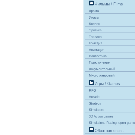
Фильмы / Films
Драма
Ужасы
Боевик
Эротика
Триллер
Комедия
Анимация
Фантастика
Приключение
Документальный
Много жанровый
Игры / Games
RPG
Acrade
Strategy
Simulators
3D Action games
Simulations Racing, sport gam
Обратная связь