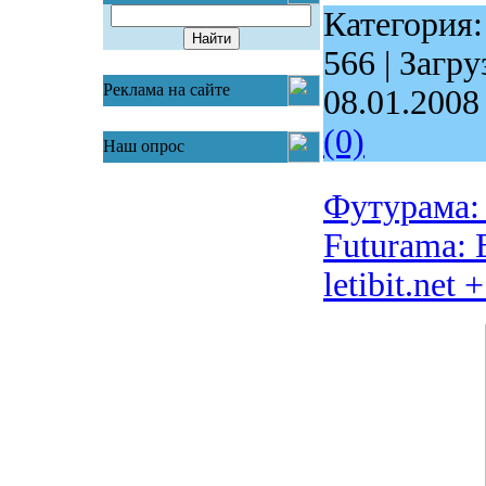
Категория
566 | Загру
Реклама на сайте
08.01.2008
(0)
Наш опрос
Футурама: 
Futurama: B
letibit.net 