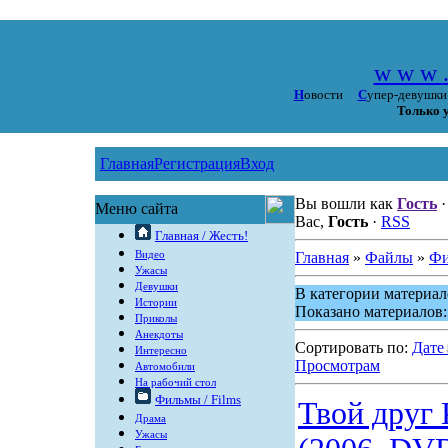
w w w
Н
овости
С
упер-девуш
Только у
Главная
Регистрация
Вход
Вы вошли как
Гость
·
Меню сайта
Вас,
Гость
·
RSS
Главная / Жесть!
Видео
Главная
»
Файлы
»
Фи
Ужасы
Девушки
В категории материа
Истории
Показано материалов
Приколы
Анекдоты
Сортировать по:
Дате
Интересно
Просмотрам
Автомобили
На рабочий стол
Фильмы / Films
Твой друг К
Драма
Ужасы