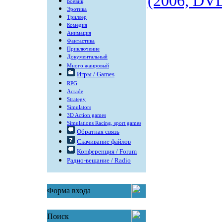
(2006, DVDR
Боевик
Эротика
Триллер
Комедия
Анимация
Фантастика
Приключение
Документальный
Много жанровый
Игры / Games
RPG
Acrade
Strategy
Simulators
3D Action games
Simulations Racing, sport games
Обратная связь
Скачивание файлов
Конференция / Forum
Радио-вещание / Radio
Форма входа
Поиск