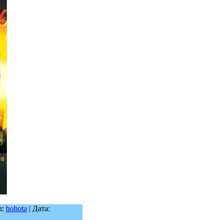
л:
hohota
| Дата: