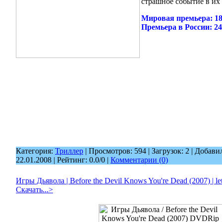
страшное событие в их
Мировая премьера: 18
Премьера в России: 24
Категория:
Триллер
| Просмотров: 594 | Загрузок: 2 | Добави
22.01.2008
| Рейтинг: 0.0/0 |
Комментарии (0)
Игры Дьявола | Before the Devil Knows You're Dead (2007) | leti
Скачать...>