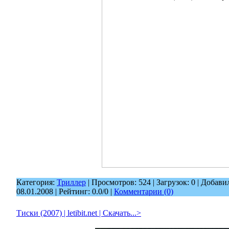
Категория:
Триллер
| Просмотров: 524 | Загрузок: 0 | Добави
08.01.2008
| Рейтинг: 0.0/0 |
Комментарии (0)
Тиски (2007) | letibit.net | Скачать...>