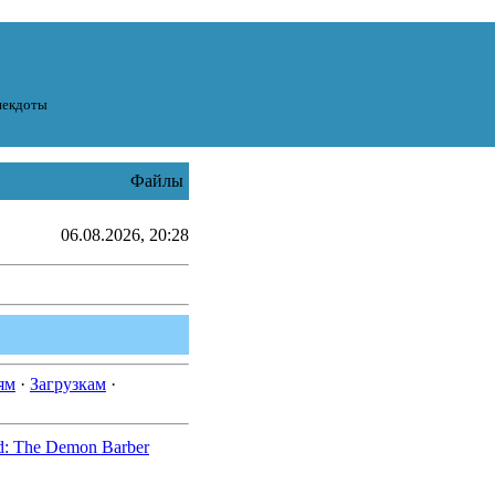
некдоты
Файлы
06.08.2026, 20:28
ям
·
Загрузкам
·
d: The Demon Barber