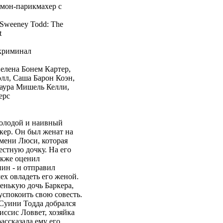
мон-парикмахер с
Sweeney Todd: The
t
криминал
Хелена Бонем Картер,
лл, Саша Барон Коэн,
аура Мишель Келли,
ерс
молодой и наивный
кер. Он был женат на
мени Люси, которая
естную дочку. На его
акже оценил
ин - и отправил
ех овладеть его женой.
енькую дочь Баркера,
 успокоить свою совесть.
 Суини Тодда добрался
иссис Ловвет, хозяйка
ассказала ему его