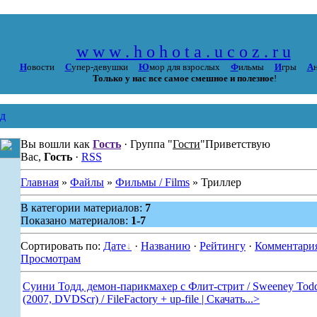
w w w
. h o h o t a . u c o z . r u
Н
овости
С
упер-девушки
Ю
мор для взрослых
Ф
ильмы
И
гры
А
Только у нас все самое смешное и полезное
!
д
Вы вошли как
Гость
· Группа "
Гости
"
Приветствую
Вас,
Гость
·
RSS
Главная
»
Файлы
»
Фильмы / Films
» Триллер
В категории материалов:
7
Показано материалов:
1-7
Сортировать по:
Дате
·
Названию
·
Рейтингу
·
Комментари
Просмотрам
Суини Тодд, демон-парикмахер с Флит-стрит / Sweeney Tod
(2007, DVDScr) / FileFactory + up-file | Скачать...>