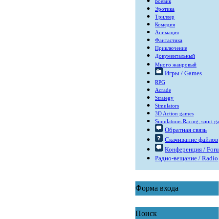
Боевик
Эротика
Триллер
Комедия
Анимация
Фантастика
Приключение
Документальный
Много жанровый
Игры / Games
RPG
Acrade
Strategy
Simulators
3D Action games
Simulations Racing, sport g
Обратная связь
Скачивание файлов
Конференция / For
Радио-вещание / Radio
Форма входа
Поиск