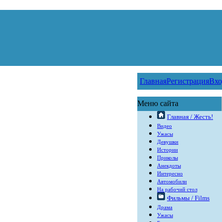
Главная
Регистрация
Вхо
Меню сайта
Главная / Жесть!
Видео
Ужасы
Девушки
Истории
Приколы
Анекдоты
Интересно
Автомобили
На рабочий стол
Фильмы / Films
Драма
Ужасы