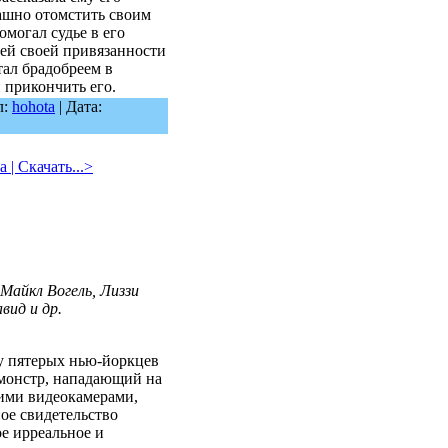
ашно отомстить своим
омогал судье в его
ей своей привязанности
тал брадобреем в
и прикончить его.
л:
hohota
| Дата:
а | Скачать...>
Майкл Вогель, Лиззи
вид и др.
 пятерых нью-йоркцев
монстр, нападающий на
ими видеокамерами,
ое свидетельство
е ирреальное и