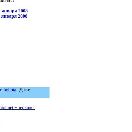
 жизнях.
 января 2008
 января 2008
л:
hohota
| Дата:
bit.net + зеркало |