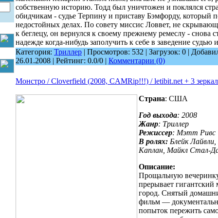
собственную историю. Тодд был уничтожен и поклялся стр
обидчикам - судье Терпину и приставу Бэмфорду, который п
недостойных делах. По совету миссис Ловвет, не скрывающ
к беглецу, он вернулся к своему прежнему ремеслу - снова с
надежде когда-нибудь заполучить к себе в заведение судью 
Категория:
Триллер
| Просмотров: 532 | Загрузок: 0 | Добави
26.01.2008
| Рейтинг: 0.0/0 |
Комментарии (0)
Монстро / Cloverfield (2008, CAMRip!!!) / letibit.net + 3 зеркал
Страна
: США
Год выхода
: 2008
Жанр
: Триллер
Режиссер
: Мэтт Ривс
В ролях:
Блейк Лайвли, 
Каплан, Майкл Стал-Да
Описание:
Прощальную вечеринку
прерывает гигантский 
город. Снятый домашн
фильм — документальн
попыток пережить само