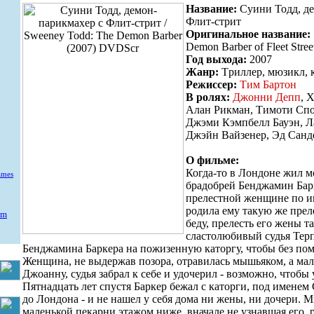
Название:
Суини Тодд, де
Флит-стрит
Оригинальное название:
Demon Barber of Fleet Stree
Год выхода:
2007
Жанр:
Tриллер, мюзикл, 
Режиссер:
Тим Бартон
В ролях:
Джонни Депп
, 
Алан Рикман, Тимоти Спо
Джэми Кэмпбелл Бауэн, Л
Джэйн Вайзенер, Эд Санд
О фильме:
Когда-то в Лондоне жил 
ames
брадобрей Бенджамин Бар
прелестной женщине по и
родила ему такую же прел
um
беду, прелесть его жены т
сластолюбивый судья Терп
Бенджамина Баркера на пожизенную каторгу, чтобы без пом
Женщина, не выдержав позора, отравилась мышьяком, а мал
Джоанну, судья забрал к себе и удочерил - возможно, чтобы
Пятнадцать лет спустя Баркер бежал с каторги, под именем
до Лондона - и не нашел у себя дома ни жены, ни дочери. М
маленькой пекарни этажом ниже, вначале не узнавшая его, р