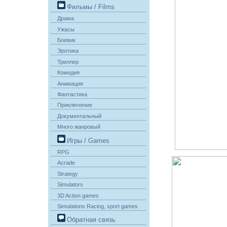
Фильмы / Films
Драма
Ужасы
Боевик
Эротика
Триллер
Комедия
Анимация
Фантастика
Приключение
Документальный
Много жанровый
Игры / Games
RPG
Acrade
Strategy
Simulators
3D Action games
Simulations Racing, sport games
Обратная связь