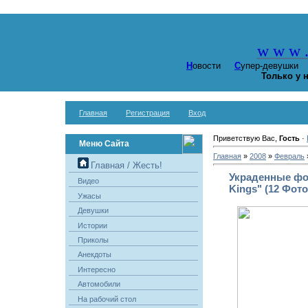
w w w
Н
овости
С
упер-девушк
Только у 
Главная
Регистрация
Вход
Приветствую Вас,
Гость
·
Меню Сайта
Главная
»
2008
»
Февраль
Главная / Жесть!
Украденные фо
Видео
Kings" (12 Фото
Ужасы
Девушки
Истории
Приколы
Анекдоты
Интересно
Автомобили
На рабочий стол