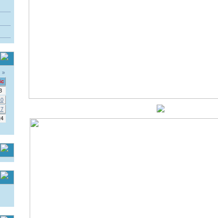
»
Вс
3
10
17
24