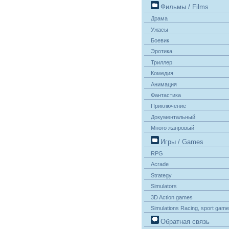
Фильмы / Films
Драма
Ужасы
Боевик
Эротика
Триллер
Комедия
Анимация
Фантастика
Приключение
Документальный
Много жанровый
Игры / Games
RPG
Acrade
Strategy
Simulators
3D Action games
Simulations Racing, sport gam
Обратная связь