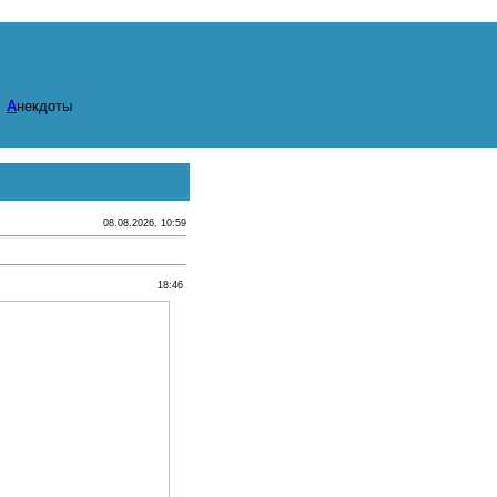
ы
А
некдоты
08.08.2026, 10:59
18:46