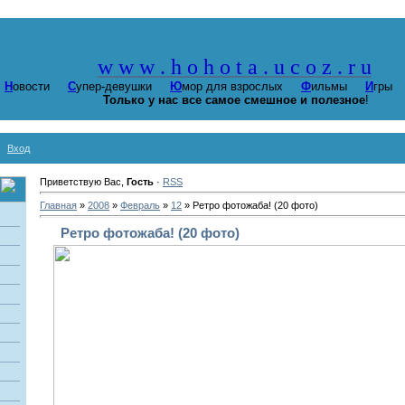
w w w
. h o h o t a . u c o z . r u
Н
овости
С
упер-девушки
Ю
мор для взрослых
Ф
ильмы
И
гр
Только у нас все самое смешное и полезное
!
Вход
Приветствую Вас,
Гость
·
RSS
Главная
»
2008
»
Февраль
»
12
» Ретро фотожаба! (20 фото)
Ретро фотожаба! (20 фото)