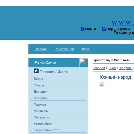
w w w
Н
овости
С
упер-девушк
Только у 
Главная
Регистрация
Вход
Приветствую Вас,
Гость
·
Меню Сайта
Главная
»
2008
»
Февраль
Главная / Жесть!
Южный народ, 
Видео
Ужасы
Девушки
Истории
Приколы
Анекдоты
Интересно
Автомобили
На рабочий стол