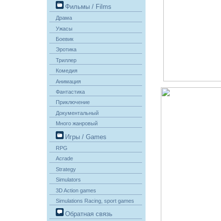
Фильмы / Films
Драма
Ужасы
Боевик
Эротика
Триллер
Комедия
Анимация
Фантастика
Приключение
Документальный
Много жанровый
Игры / Games
RPG
Acrade
Strategy
Simulators
3D Action games
Simulations Racing, sport games
Обратная связь