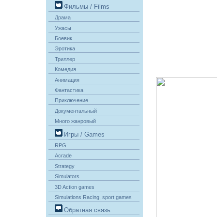
Фильмы / Films
Драма
Ужасы
Боевик
Эротика
Триллер
Комедия
Анимация
Фантастика
Приключение
Документальный
Много жанровый
Игры / Games
RPG
Acrade
Strategy
Simulators
3D Action games
Simulations Racing, sport games
Обратная связь