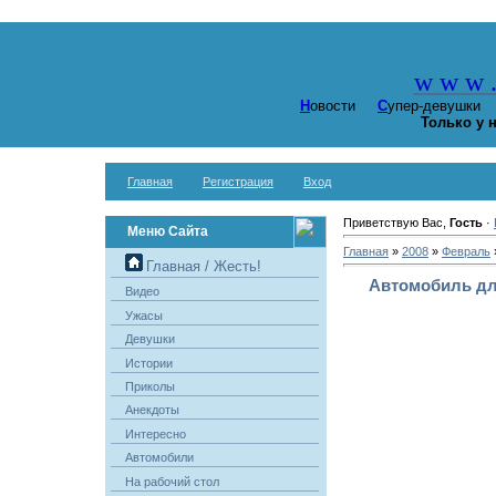
w w w
Н
овости
С
упер-девушк
Только у 
Главная
Регистрация
Вход
Приветствую Вас,
Гость
·
Меню Сайта
Главная
»
2008
»
Февраль
Главная / Жесть!
Автомобиль для
Видео
Ужасы
Девушки
Истории
Приколы
Анекдоты
Интересно
Автомобили
На рабочий стол